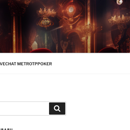
IVECHAT METROTPPOKER
Search
RBARU