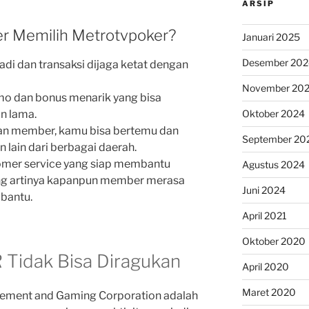
ARSIP
r Memilih Metrotvpoker?
Januari 2025
Desember 202
badi dan transaksi dijaga ketat dengan
November 20
mo dan bonus menarik yang bisa
n lama.
Oktober 2024
aan member, kamu bisa bertemu dan
September 20
lain dari berbagai daerah.
omer service yang siap membantu
Agustus 2024
ang artinya kapanpun member merasa
Juni 2024
mbantu.
April 2021
Oktober 2020
 Tidak Bisa Diragukan
April 2020
Maret 2020
ement and Gaming Corporation adalah