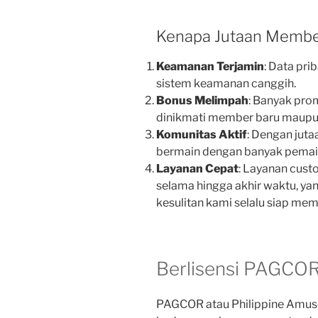
Kenapa Jutaan Membe
Keamanan Terjamin
: Data pri
sistem keamanan canggih.
Bonus Melimpah
: Banyak pro
dinikmati member baru maupu
Komunitas Aktif
: Dengan jut
bermain dengan banyak pemain 
Layanan Cepat
: Layanan cust
selama hingga akhir waktu, y
kesulitan kami selalu siap me
Berlisensi PAGCOR
PAGCOR atau Philippine Amus