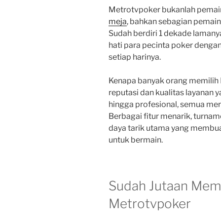
Metrotvpoker bukanlah pemai
meja
, bahkan sebagian pemain
Sudah berdiri 1 dekade lamanya
hati para pecinta poker denga
setiap harinya.
Kenapa banyak orang memilih 
reputasi dan kualitas layanan
hingga profesional, semua mer
Berbagai fitur menarik, turna
daya tarik utama yang membua
untuk bermain.
Sudah Jutaan Mem
Metrotvpoker