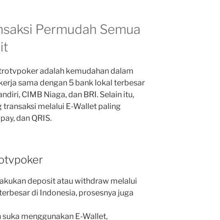
ansaksi Permudah Semua
it
etrotvpoker adalah kemudahan dalam
kerja sama dengan 5 bank lokal terbesar
ndiri, CIMB Niaga, dan BRI. Selain itu,
ransaksi melalui E-Wallet paling
pay, dan QRIS.
rotvpoker
lakukan deposit atau withdraw melalui
 terbesar di Indonesia, prosesnya juga
ih suka menggunakan E-Wallet,