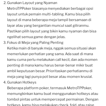
Gunakan Layout yang Nyaman
MetroTPPoker biasanya menyediakan berbagai opsi
layout untuk pemain multi-tabling. Kamu bisa pilih
layout di mana beberapa meja tampil bersamaan di
layar atau yang bergantian muncul saat giliranmu.
Pastikan pilih layout yang bikin kamu nyaman dan bisa
ngelihat semua game dengan jelas.
Fokus di Meja yang Paling Penting
Ketika main di banyak meja, nggak semua situasi akan
memerlukan perhatian yang sama. Ada saat di mana
kamu cuma perlu melakukan call kecil, dan ada momen
penting di mana kamu harus benar-benar mikir buat
ambil keputusan besar. Prioritaskan perhatianmu di
meja yang lagi punya pot besar atau momen krusial.
Gunakan Hotkeys
Beberapa platform poker, termasuk MetroTPPoker,
memungkinkan kamu buat menggunakan hotkeys atau
tombol pintas untuk mempercepat permainan. Dengan
hotkeys, kamu bisa melakukan check, fold, atau raise