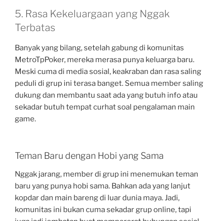
5. Rasa Kekeluargaan yang Nggak
Terbatas
Banyak yang bilang, setelah gabung di komunitas
MetroTpPoker, mereka merasa punya keluarga baru.
Meski cuma di media sosial, keakraban dan rasa saling
peduli di grup ini terasa banget. Semua member saling
dukung dan membantu saat ada yang butuh info atau
sekadar butuh tempat curhat soal pengalaman main
game.
Teman Baru dengan Hobi yang Sama
Nggak jarang, member di grup ini menemukan teman
baru yang punya hobi sama. Bahkan ada yang lanjut
kopdar dan main bareng di luar dunia maya. Jadi,
komunitas ini bukan cuma sekadar grup online, tapi