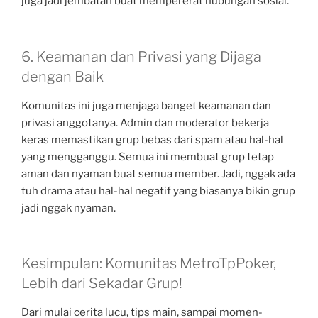
juga jadi jembatan buat mempererat hubungan sosial.
6. Keamanan dan Privasi yang Dijaga
dengan Baik
Komunitas ini juga menjaga banget keamanan dan
privasi anggotanya. Admin dan moderator bekerja
keras memastikan grup bebas dari spam atau hal-hal
yang mengganggu. Semua ini membuat grup tetap
aman dan nyaman buat semua member. Jadi, nggak ada
tuh drama atau hal-hal negatif yang biasanya bikin grup
jadi nggak nyaman.
Kesimpulan: Komunitas MetroTpPoker,
Lebih dari Sekadar Grup!
Dari mulai cerita lucu, tips main, sampai momen-