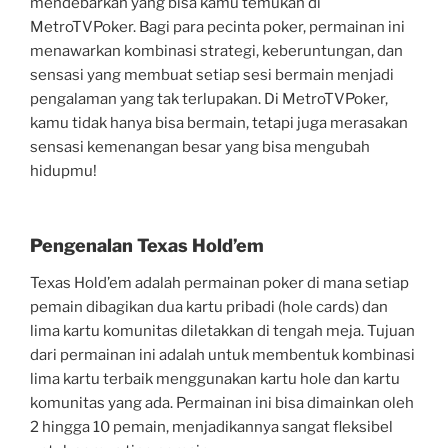
mendebarkan yang bisa kamu temukan di
MetroTVPoker. Bagi para pecinta poker, permainan ini
menawarkan kombinasi strategi, keberuntungan, dan
sensasi yang membuat setiap sesi bermain menjadi
pengalaman yang tak terlupakan. Di MetroTVPoker,
kamu tidak hanya bisa bermain, tetapi juga merasakan
sensasi kemenangan besar yang bisa mengubah
hidupmu!
Pengenalan Texas Hold’em
Texas Hold’em adalah permainan poker di mana setiap
pemain dibagikan dua kartu pribadi (hole cards) dan
lima kartu komunitas diletakkan di tengah meja. Tujuan
dari permainan ini adalah untuk membentuk kombinasi
lima kartu terbaik menggunakan kartu hole dan kartu
komunitas yang ada. Permainan ini bisa dimainkan oleh
2 hingga 10 pemain, menjadikannya sangat fleksibel