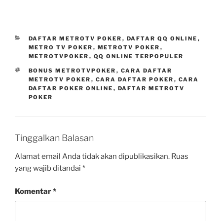
CATEGORIES
DAFTAR METROTV POKER
,
DAFTAR QQ ONLINE
,
METRO TV POKER
,
METROTV POKER
,
METROTVPOKER
,
QQ ONLINE TERPOPULER
TAGS
BONUS METROTVPOKER
,
CARA DAFTAR
METROTV POKER
,
CARA DAFTAR POKER
,
CARA
DAFTAR POKER ONLINE
,
DAFTAR METROTV
POKER
Tinggalkan Balasan
Alamat email Anda tidak akan dipublikasikan.
Ruas
yang wajib ditandai
*
Komentar
*