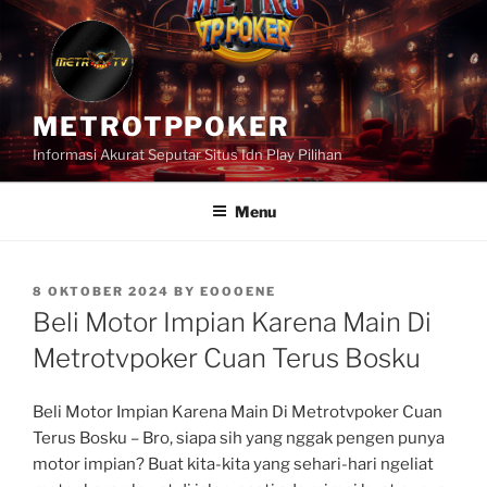
Skip
to
content
METROTPPOKER
Informasi Akurat Seputar Situs Idn Play Pilihan
Menu
POSTED
8 OKTOBER 2024
BY
EOOOENE
ON
Beli Motor Impian Karena Main Di
Metrotvpoker Cuan Terus Bosku
Beli Motor Impian Karena Main Di Metrotvpoker Cuan
Terus Bosku – Bro, siapa sih yang nggak pengen punya
motor impian? Buat kita-kita yang sehari-hari ngeliat