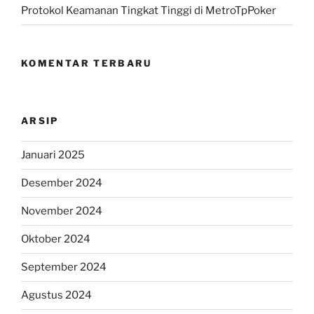
Protokol Keamanan Tingkat Tinggi di MetroTpPoker
KOMENTAR TERBARU
ARSIP
Januari 2025
Desember 2024
November 2024
Oktober 2024
September 2024
Agustus 2024