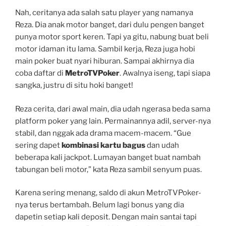
Nah, ceritanya ada salah satu player yang namanya
Reza. Dia anak motor banget, dari dulu pengen banget
punya motor sport keren. Tapi ya gitu, nabung buat beli
motor idaman itu lama. Sambil kerja, Reza juga hobi
main poker buat nyari hiburan. Sampai akhirnya dia
coba daftar di
MetroTVPoker
. Awalnya iseng, tapi siapa
sangka, justru di situ hoki banget!
Reza cerita, dari awal main, dia udah ngerasa beda sama
platform poker yang lain. Permainannya adil, server-nya
stabil, dan nggak ada drama macem-macem. “Gue
sering dapet
kombinasi kartu bagus
dan udah
beberapa kali jackpot. Lumayan banget buat nambah
tabungan beli motor,” kata Reza sambil senyum puas.
Karena sering menang, saldo di akun MetroTVPoker-
nya terus bertambah. Belum lagi bonus yang dia
dapetin setiap kali deposit. Dengan main santai tapi