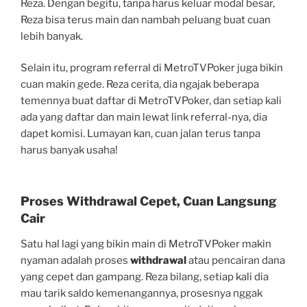
Reza. Dengan begitu, tanpa harus keluar modal besar,
Reza bisa terus main dan nambah peluang buat cuan
lebih banyak.
Selain itu, program referral di MetroTVPoker juga bikin
cuan makin gede. Reza cerita, dia ngajak beberapa
temennya buat daftar di MetroTVPoker, dan setiap kali
ada yang daftar dan main lewat link referral-nya, dia
dapet komisi. Lumayan kan, cuan jalan terus tanpa
harus banyak usaha!
Proses Withdrawal Cepet, Cuan Langsung
Cair
Satu hal lagi yang bikin main di MetroTVPoker makin
nyaman adalah proses
withdrawal
atau pencairan dana
yang cepet dan gampang. Reza bilang, setiap kali dia
mau tarik saldo kemenangannya, prosesnya nggak