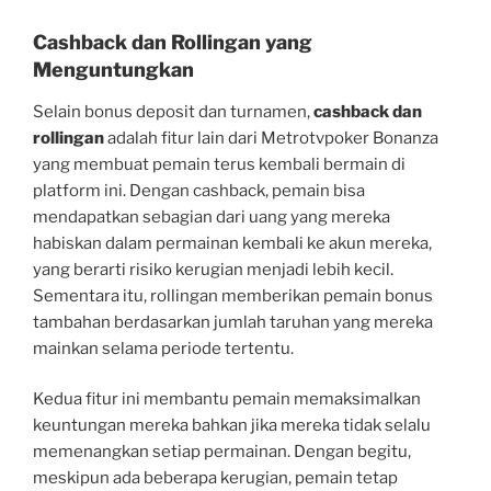
Cashback dan Rollingan yang
Menguntungkan
Selain bonus deposit dan turnamen,
cashback dan
rollingan
adalah fitur lain dari Metrotvpoker Bonanza
yang membuat pemain terus kembali bermain di
platform ini. Dengan cashback, pemain bisa
mendapatkan sebagian dari uang yang mereka
habiskan dalam permainan kembali ke akun mereka,
yang berarti risiko kerugian menjadi lebih kecil.
Sementara itu, rollingan memberikan pemain bonus
tambahan berdasarkan jumlah taruhan yang mereka
mainkan selama periode tertentu.
Kedua fitur ini membantu pemain memaksimalkan
keuntungan mereka bahkan jika mereka tidak selalu
memenangkan setiap permainan. Dengan begitu,
meskipun ada beberapa kerugian, pemain tetap