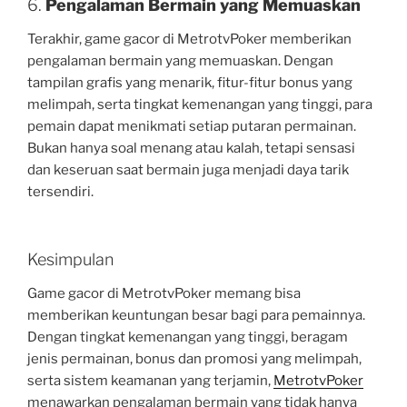
6.
Pengalaman Bermain yang Memuaskan
Terakhir, game gacor di MetrotvPoker memberikan
pengalaman bermain yang memuaskan. Dengan
tampilan grafis yang menarik, fitur-fitur bonus yang
melimpah, serta tingkat kemenangan yang tinggi, para
pemain dapat menikmati setiap putaran permainan.
Bukan hanya soal menang atau kalah, tetapi sensasi
dan keseruan saat bermain juga menjadi daya tarik
tersendiri.
Kesimpulan
Game gacor di MetrotvPoker memang bisa
memberikan keuntungan besar bagi para pemainnya.
Dengan tingkat kemenangan yang tinggi, beragam
jenis permainan, bonus dan promosi yang melimpah,
serta sistem keamanan yang terjamin,
MetrotvPoker
menawarkan pengalaman bermain yang tidak hanya