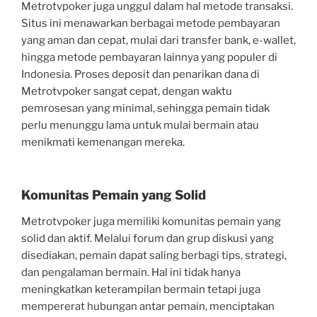
Metrotvpoker juga unggul dalam hal metode transaksi.
Situs ini menawarkan berbagai metode pembayaran
yang aman dan cepat, mulai dari transfer bank, e-wallet,
hingga metode pembayaran lainnya yang populer di
Indonesia. Proses deposit dan penarikan dana di
Metrotvpoker sangat cepat, dengan waktu
pemrosesan yang minimal, sehingga pemain tidak
perlu menunggu lama untuk mulai bermain atau
menikmati kemenangan mereka.
Komunitas Pemain yang Solid
Metrotvpoker juga memiliki komunitas pemain yang
solid dan aktif. Melalui forum dan grup diskusi yang
disediakan, pemain dapat saling berbagi tips, strategi,
dan pengalaman bermain. Hal ini tidak hanya
meningkatkan keterampilan bermain tetapi juga
mempererat hubungan antar pemain, menciptakan