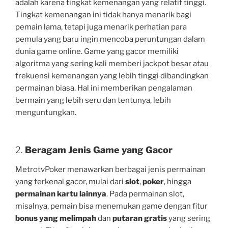
adalah karena tingkat kemenangan yang relatif tinggi.
Tingkat kemenangan ini tidak hanya menarik bagi
pemain lama, tetapi juga menarik perhatian para
pemula yang baru ingin mencoba peruntungan dalam
dunia game online. Game yang gacor memiliki
algoritma yang sering kali memberi jackpot besar atau
frekuensi kemenangan yang lebih tinggi dibandingkan
permainan biasa. Hal ini memberikan pengalaman
bermain yang lebih seru dan tentunya, lebih
menguntungkan.
2.
Beragam Jenis Game yang Gacor
MetrotvPoker menawarkan berbagai jenis permainan
yang terkenal gacor, mulai dari
slot
,
poker
, hingga
permainan kartu lainnya
. Pada permainan slot,
misalnya, pemain bisa menemukan game dengan fitur
bonus yang melimpah
dan
putaran gratis
yang sering