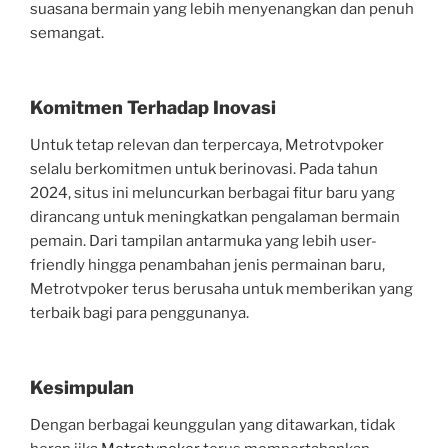
suasana bermain yang lebih menyenangkan dan penuh
semangat.
Komitmen Terhadap Inovasi
Untuk tetap relevan dan terpercaya, Metrotvpoker
selalu berkomitmen untuk berinovasi. Pada tahun
2024, situs ini meluncurkan berbagai fitur baru yang
dirancang untuk meningkatkan pengalaman bermain
pemain. Dari tampilan antarmuka yang lebih user-
friendly hingga penambahan jenis permainan baru,
Metrotvpoker terus berusaha untuk memberikan yang
terbaik bagi para penggunanya.
Kesimpulan
Dengan berbagai keunggulan yang ditawarkan, tidak