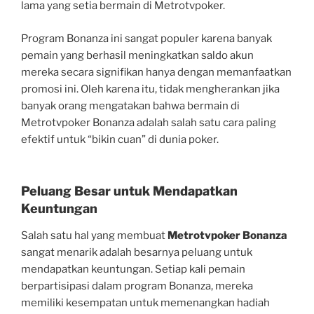
lama yang setia bermain di Metrotvpoker.
Program Bonanza ini sangat populer karena banyak
pemain yang berhasil meningkatkan saldo akun
mereka secara signifikan hanya dengan memanfaatkan
promosi ini. Oleh karena itu, tidak mengherankan jika
banyak orang mengatakan bahwa bermain di
Metrotvpoker Bonanza adalah salah satu cara paling
efektif untuk “bikin cuan” di dunia poker.
Peluang Besar untuk Mendapatkan
Keuntungan
Salah satu hal yang membuat
Metrotvpoker Bonanza
sangat menarik adalah besarnya peluang untuk
mendapatkan keuntungan. Setiap kali pemain
berpartisipasi dalam program Bonanza, mereka
memiliki kesempatan untuk memenangkan hadiah