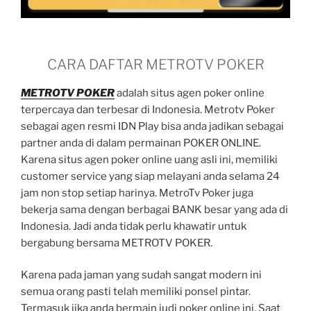
CARA DAFTAR METROTV POKER
METROTV POKER
adalah situs agen poker online
terpercaya dan terbesar di Indonesia. Metrotv Poker
sebagai agen resmi IDN Play bisa anda jadikan sebagai
partner anda di dalam permainan POKER ONLINE.
Karena situs agen poker online uang asli ini, memiliki
customer service yang siap melayani anda selama 24
jam non stop setiap harinya. MetroTv Poker juga
bekerja sama dengan berbagai BANK besar yang ada di
Indonesia. Jadi anda tidak perlu khawatir untuk
bergabung bersama METROTV POKER.
Karena pada jaman yang sudah sangat modern ini
semua orang pasti telah memiliki ponsel pintar.
Termasuk jika anda bermain judi poker online ini. Saat