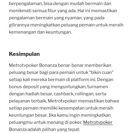
berpengalaman, bisa dengan mudah bermain dan
menikmati semua fitur yang ada. Hal ini memastikan
pengalaman bermain yang nyaman, yang pada
gilirannya meningkatkan peluang pemain untuk meraih
kemenangan dan keuntungan.
Kesimpulan
Metrotvpoker Bonanza benar-benar memberikan
peluang besar bagi para pemain untuk “bikin cuan”
setiap kali mereka bermain di platform ini. Dengan
bonus deposit yang menguntungkan, turnamen
dengan hadiah besar, cashback, rollingan, serta
pelayanan terbaik, Metrotvpoker memastikan bahwa
setiap pemain memiliki kesempatan untuk meraih
keuntungan besar. Jika kamu ingin meningkatkan
peluangmu untuk menang di poker,
Metrotvpoker
Bonanza adalah pilihan yang tepat.