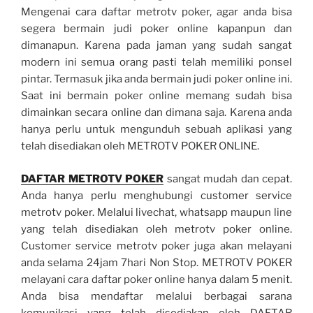
Mengenai cara daftar metrotv poker, agar anda bisa
segera bermain judi poker online kapanpun dan
dimanapun. Karena pada jaman yang sudah sangat
modern ini semua orang pasti telah memiliki ponsel
pintar. Termasuk jika anda bermain judi poker online ini.
Saat ini bermain poker online memang sudah bisa
dimainkan secara online dan dimana saja. Karena anda
hanya perlu untuk mengunduh sebuah aplikasi yang
telah disediakan oleh METROTV POKER ONLINE.
DAFTAR METROTV POKER
sangat mudah dan cepat.
Anda hanya perlu menghubungi customer service
metrotv poker. Melalui livechat, whatsapp maupun line
yang telah disediakan oleh metrotv poker online.
Customer service metrotv poker juga akan melayani
anda selama 24jam 7hari Non Stop. METROTV POKER
melayani cara daftar poker online hanya dalam 5 menit.
Anda bisa mendaftar melalui berbagai sarana
komunikasi yang telah disediakan oleh DAFTAR