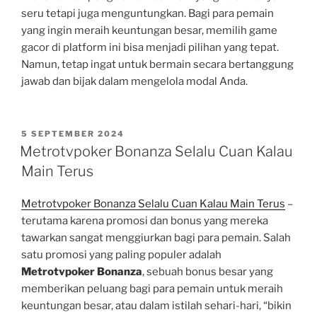
seru tetapi juga menguntungkan. Bagi para pemain
yang ingin meraih keuntungan besar, memilih game
gacor di platform ini bisa menjadi pilihan yang tepat.
Namun, tetap ingat untuk bermain secara bertanggung
jawab dan bijak dalam mengelola modal Anda.
POSTED
5 SEPTEMBER 2024
ON
Metrotvpoker Bonanza Selalu Cuan Kalau
Main Terus
Metrotvpoker Bonanza Selalu Cuan Kalau Main Terus
–
terutama karena promosi dan bonus yang mereka
tawarkan sangat menggiurkan bagi para pemain. Salah
satu promosi yang paling populer adalah
Metrotvpoker Bonanza
, sebuah bonus besar yang
memberikan peluang bagi para pemain untuk meraih
keuntungan besar, atau dalam istilah sehari-hari, “bikin