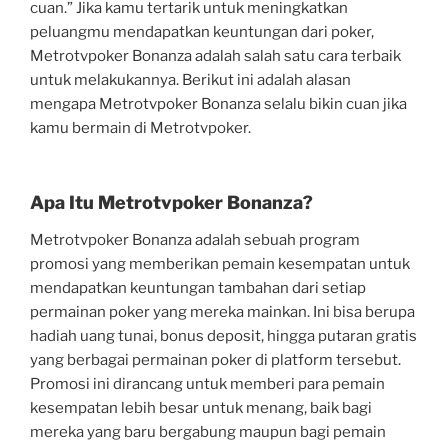
cuan.” Jika kamu tertarik untuk meningkatkan
peluangmu mendapatkan keuntungan dari poker,
Metrotvpoker Bonanza adalah salah satu cara terbaik
untuk melakukannya. Berikut ini adalah alasan
mengapa Metrotvpoker Bonanza selalu bikin cuan jika
kamu bermain di Metrotvpoker.
Apa Itu Metrotvpoker Bonanza?
Metrotvpoker Bonanza adalah sebuah program
promosi yang memberikan pemain kesempatan untuk
mendapatkan keuntungan tambahan dari setiap
permainan poker yang mereka mainkan. Ini bisa berupa
hadiah uang tunai, bonus deposit, hingga putaran gratis
yang berbagai permainan poker di platform tersebut.
Promosi ini dirancang untuk memberi para pemain
kesempatan lebih besar untuk menang, baik bagi
mereka yang baru bergabung maupun bagi pemain