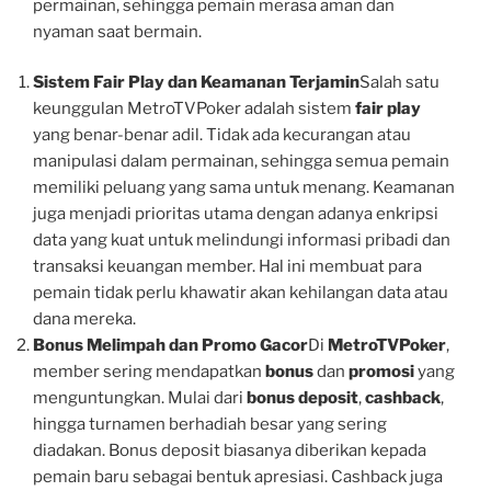
permainan, sehingga pemain merasa aman dan
nyaman saat bermain.
Sistem Fair Play dan Keamanan Terjamin
Salah satu
keunggulan MetroTVPoker adalah sistem
fair play
yang benar-benar adil. Tidak ada kecurangan atau
manipulasi dalam permainan, sehingga semua pemain
memiliki peluang yang sama untuk menang. Keamanan
juga menjadi prioritas utama dengan adanya enkripsi
data yang kuat untuk melindungi informasi pribadi dan
transaksi keuangan member. Hal ini membuat para
pemain tidak perlu khawatir akan kehilangan data atau
dana mereka.
Bonus Melimpah dan Promo Gacor
Di
MetroTVPoker
,
member sering mendapatkan
bonus
dan
promosi
yang
menguntungkan. Mulai dari
bonus deposit
,
cashback
,
hingga turnamen berhadiah besar yang sering
diadakan. Bonus deposit biasanya diberikan kepada
pemain baru sebagai bentuk apresiasi. Cashback juga