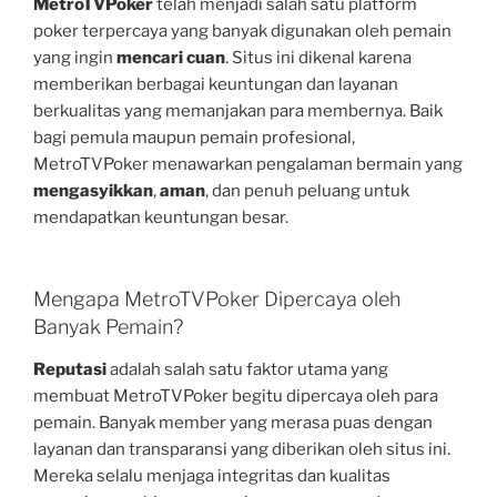
MetroTVPoker
telah menjadi salah satu platform
poker terpercaya yang banyak digunakan oleh pemain
yang ingin
mencari cuan
. Situs ini dikenal karena
memberikan berbagai keuntungan dan layanan
berkualitas yang memanjakan para membernya. Baik
bagi pemula maupun pemain profesional,
MetroTVPoker menawarkan pengalaman bermain yang
mengasyikkan
,
aman
, dan penuh peluang untuk
mendapatkan keuntungan besar.
Mengapa MetroTVPoker Dipercaya oleh
Banyak Pemain?
Reputasi
adalah salah satu faktor utama yang
membuat MetroTVPoker begitu dipercaya oleh para
pemain. Banyak member yang merasa puas dengan
layanan dan transparansi yang diberikan oleh situs ini.
Mereka selalu menjaga integritas dan kualitas