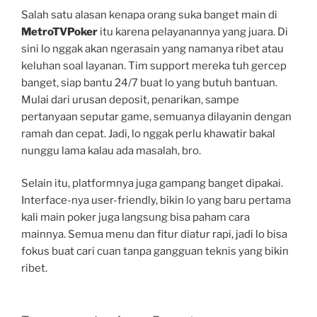
Salah satu alasan kenapa orang suka banget main di
MetroTVPoker
itu karena pelayanannya yang juara. Di
sini lo nggak akan ngerasain yang namanya ribet atau
keluhan soal layanan. Tim support mereka tuh gercep
banget, siap bantu 24/7 buat lo yang butuh bantuan.
Mulai dari urusan deposit, penarikan, sampe
pertanyaan seputar game, semuanya dilayanin dengan
ramah dan cepat. Jadi, lo nggak perlu khawatir bakal
nunggu lama kalau ada masalah, bro.
Selain itu, platformnya juga gampang banget dipakai.
Interface-nya user-friendly, bikin lo yang baru pertama
kali main poker juga langsung bisa paham cara
mainnya. Semua menu dan fitur diatur rapi, jadi lo bisa
fokus buat cari cuan tanpa gangguan teknis yang bikin
ribet.