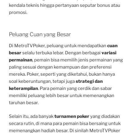
kendala teknis hingga pertanyaan seputar bonus atau
promosi.
Peluang Cuan yang Besar
Di MetroTVPoker, peluang untuk mendapatkan
cuan
besar
selalu terbuka lebar. Dengan berbagai
variasi
permainan
, pemain bisa memilih jenis permainan yang
paling sesuai dengan kemampuan dan preferensi
mereka. Poker, seperti yang diketahui, bukan hanya
soal keberuntungan, tetapi juga
strategi dan
keterampilan
. Para pemain yang cerdik dan sabar
memiliki peluang lebih besar untuk memenangkan
taruhan besar.
Selain itu, ada banyak
turnamen poker
yang diadakan
secara rutin, di mana para pemain bisa bersaing untuk
memenangkan hadiah besar. Di sinilah MetroTVPoker