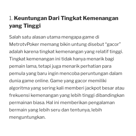
1.
Keuntungan Dari Tingkat Kemenangan
yang Tinggi
Salah satu alasan utama mengapa game di
MetrotvPoker memang bikin untung disebut “gacor”
adalah karena tingkat kemenangan yang relatif tinggi.
Tingkat kemenangan ini tidak hanya menarik bagi
pemain lama, tetapi juga menarik perhatian para
pemula yang baru ingin mencoba peruntungan dalam
dunia game online. Game yang gacor memiliki
algoritma yang sering kali memberi jackpot besar atau
frekuensi kemenangan yang lebih tinggi dibandingkan
permainan biasa. Hal ini memberikan pengalaman
bermain yang lebih seru dan tentunya, lebih
menguntungkan.