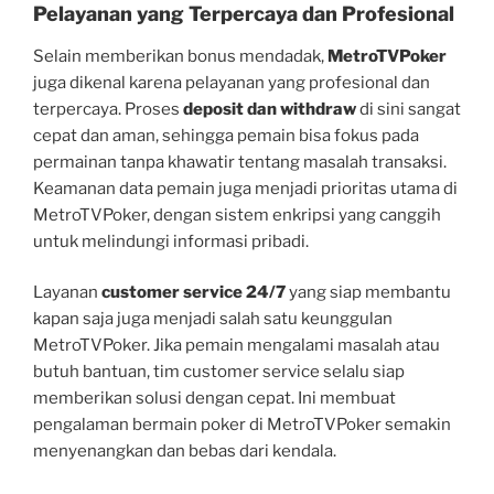
Pelayanan yang Terpercaya dan Profesional
Selain memberikan bonus mendadak,
MetroTVPoker
juga dikenal karena pelayanan yang profesional dan
terpercaya. Proses
deposit dan withdraw
di sini sangat
cepat dan aman, sehingga pemain bisa fokus pada
permainan tanpa khawatir tentang masalah transaksi.
Keamanan data pemain juga menjadi prioritas utama di
MetroTVPoker, dengan sistem enkripsi yang canggih
untuk melindungi informasi pribadi.
Layanan
customer service 24/7
yang siap membantu
kapan saja juga menjadi salah satu keunggulan
MetroTVPoker. Jika pemain mengalami masalah atau
butuh bantuan, tim customer service selalu siap
memberikan solusi dengan cepat. Ini membuat
pengalaman bermain poker di MetroTVPoker semakin
menyenangkan dan bebas dari kendala.