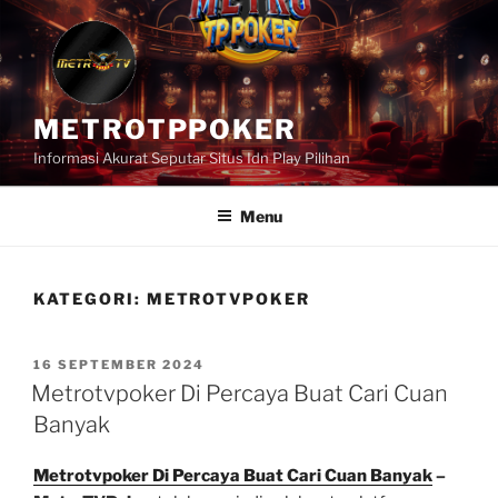
Skip
to
content
METROTPPOKER
Informasi Akurat Seputar Situs Idn Play Pilihan
Menu
KATEGORI:
METROTVPOKER
POSTED
16 SEPTEMBER 2024
ON
Metrotvpoker Di Percaya Buat Cari Cuan
Banyak
Metrotvpoker Di Percaya Buat Cari Cuan Banyak
–