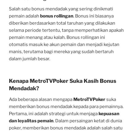
Salah satu bonus mendadak yang sering dinikmati
pemain adalah
bonus rollingan
. Bonus ini biasanya
diberikan berdasarkan total taruhan yang dilakukan
selama periode tertentu, tanpa memperhatikan apakah
pemain menang atau kalah. Bonus rollingan ini
otomatis masuk ke akun pemain dan menjadi kejutan
manis, terutama bagi mereka yang sudah bertaruh
dalam jumlah besar.
Kenapa MetroTVPoker Suka Kasih Bonus
Mendadak?
Ada beberapa alasan mengapa
MetroTVPoker
suka
memberikan bonus mendadak kepada para pemainnya.
Pertama, ini adalah strategi untuk menjaga
kepuasan
dan loyalitas pemain
. Dalam persaingan ketat di dunia
poker, memberikan bonus mendadak adalah salah satu