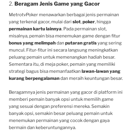
2.
Beragam Jenis Game yang Gacor
MetrotvPoker menawarkan berbagai jenis permainan
yang terkenal gacor, mulai dari
slot
,
poker
, hingga
permainan kartu lainnya
. Pada permainan slot,
misalnya, pemain bisa menemukan game dengan fitur
bonus yang melimpah
dan
putaran gratis
yang sering
muncul. Fitur-fitur ini secara langsung meningkatkan
peluang pemain untuk memenangkan hadiah besar.
Sementara itu, di meja poker, pemain yang memiliki
strategi bagus bisa memanfaatkan
lawan-lawan yang
kurang berpengalaman
dan meraih keuntungan besar.
Beragamnya jenis permainan yang gacor di platform ini
memberi pemain banyak opsi untuk memilih game
yang sesuai dengan preferensi mereka. Semakin
banyak opsi, semakin besar peluang pemain untuk
menemukan permainan yang cocok dengan gaya
bermain dan keberuntungannya.