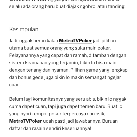
selalu ada orang baru buat diajak ngobrol atau tanding.
Kesimpulan
Jadi, nggak heran kalau
MetroTVPoker
jadi pilihan
utama buat semua orang yang suka main poker.
Pelayanannya yang cepat dan ramah, ditambah dengan
sistem keamanan yang terjamin, bikin lo bisa main
dengan tenang dan nyaman. Pilihan game yang lengkap
dan bonus gede juga bikin lo makin semangat ngejar
cuan.
Belum lagi komunitasnya yang seru abis, bikin lo nggak
cuma dapet cuan, tapi juga dapet temen baru. Buat lo
yang nyari tempat poker terpercaya dan asik,
MetroTVPoker
udah pasti jadi jawabannya. Buruan
daftar dan rasain sendiri keseruannya!