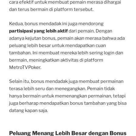
cara efektif untuk membuat pemain merasa dihargai
dan terus bermain di platform tersebut.
Kedua, bonus mendadak ini juga mendorong
partisipasi yang lebih aktif
dari pemain. Dengan
adanya kejutan bonus, pemain akan merasa bahwa ada
peluang lebih besar untuk mendapatkan cuan
tambahan. Ini membuat mereka lebih sering login dan
bermain, meningkatkan aktivitas di platform
MetroTVPoker.
Selain itu, bonus mendadak juga membuat permainan
terasa lebih seru dan menegangkan. Pemain tidak
hanya bermain untuk memenangkan permainan, tetapi
juga berharap mendapatkan bonus tambahan yang bisa
datang kapan saja.
Peluang Menang Lebih Besar dengan Bonus