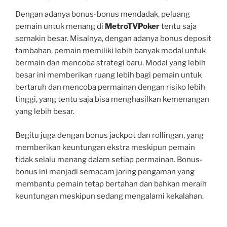
Dengan adanya bonus-bonus mendadak, peluang
pemain untuk menang di
MetroTVPoker
tentu saja
semakin besar. Misalnya, dengan adanya bonus deposit
tambahan, pemain memiliki lebih banyak modal untuk
bermain dan mencoba strategi baru. Modal yang lebih
besar ini memberikan ruang lebih bagi pemain untuk
bertaruh dan mencoba permainan dengan risiko lebih
tinggi, yang tentu saja bisa menghasilkan kemenangan
yang lebih besar.
Begitu juga dengan bonus jackpot dan rollingan, yang
memberikan keuntungan ekstra meskipun pemain
tidak selalu menang dalam setiap permainan. Bonus-
bonus ini menjadi semacam jaring pengaman yang
membantu pemain tetap bertahan dan bahkan meraih
keuntungan meskipun sedang mengalami kekalahan.