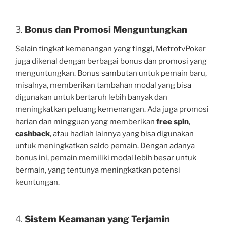
3.
Bonus dan Promosi Menguntungkan
Selain tingkat kemenangan yang tinggi, MetrotvPoker
juga dikenal dengan berbagai bonus dan promosi yang
menguntungkan. Bonus sambutan untuk pemain baru,
misalnya, memberikan tambahan modal yang bisa
digunakan untuk bertaruh lebih banyak dan
meningkatkan peluang kemenangan. Ada juga promosi
harian dan mingguan yang memberikan
free spin
,
cashback
, atau hadiah lainnya yang bisa digunakan
untuk meningkatkan saldo pemain. Dengan adanya
bonus ini, pemain memiliki modal lebih besar untuk
bermain, yang tentunya meningkatkan potensi
keuntungan.
4.
Sistem Keamanan yang Terjamin